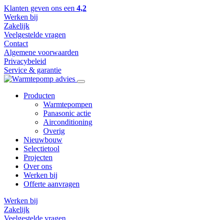
Klanten geven ons een
4,2
Werken bij
Zakelijk
Veelgestelde vragen
Contact
Algemene voorwaarden
Privacybeleid
Service & garantie
Producten
Warmtepompen
Panasonic actie
Airconditioning
Overig
Nieuwbouw
Selectietool
Projecten
Over ons
Werken bij
Offerte aanvragen
Werken bij
Zakelijk
Veelgestelde vragen