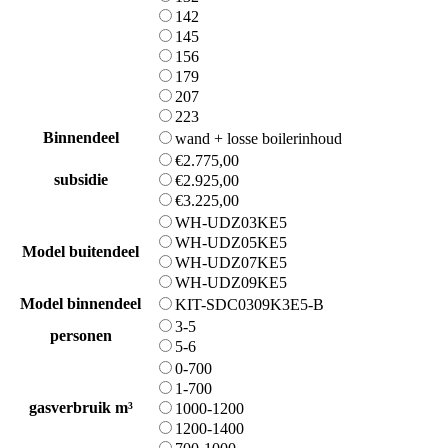
142
145
156
179
207
223
Binnendeel
wand + losse boilerinhoud
€2.775,00
subsidie
€2.925,00
€3.225,00
WH-UDZ03KE5
WH-UDZ05KE5
Model buitendeel
WH-UDZ07KE5
WH-UDZ09KE5
Model binnendeel
KIT-SDC0309K3E5-B
3-5
personen
5-6
0-700
1-700
gasverbruik m³
1000-1200
1200-1400