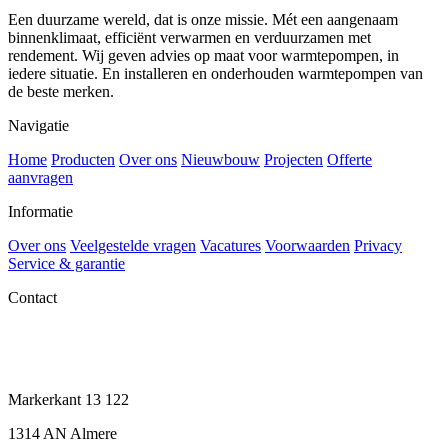
Een duurzame wereld, dat is onze missie. Mét een aangenaam
binnenklimaat, efficiënt verwarmen en verduurzamen met
rendement. Wij geven advies op maat voor warmtepompen, in
iedere situatie. En installeren en onderhouden warmtepompen van
de beste merken.
Navigatie
Home
Producten
Over ons
Nieuwbouw
Projecten
Offerte
aanvragen
Informatie
Over ons
Veelgestelde vragen
Vacatures
Voorwaarden
Privacy
Service & garantie
Contact
Stuur een mail
085-0023334
Markerkant 13 122
1314 AN Almere