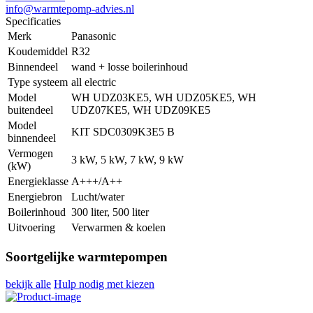
info@warmtepomp-advies.nl
Specificaties
Merk
Panasonic
Koudemiddel
R32
Binnendeel
wand + losse boilerinhoud
Type systeem
all electric
Model
WH UDZ03KE5, WH UDZ05KE5, WH
buitendeel
UDZ07KE5, WH UDZ09KE5
Model
KIT SDC0309K3E5 B
binnendeel
Vermogen
3 kW, 5 kW, 7 kW, 9 kW
(kW)
Energieklasse
A+++/A++
Energiebron
Lucht/water
Boilerinhoud
300 liter, 500 liter
Uitvoering
Verwarmen & koelen
Soortgelijke warmtepompen
bekijk alle
Hulp nodig met kiezen